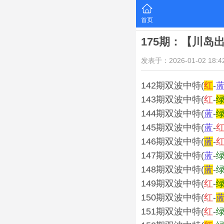
首页
175期：【川岛
发表于：2026-01-02 18:42
142期双波中特(
红
-
143期双波中特(
红
-
144期双波中特(
蓝
-
145期双波中特(
蓝
-
146期双波中特(
蓝
-
147期双波中特(
蓝
-
148期双波中特(
蓝
-
149期双波中特(
红
-
150期双波中特(
红
-
151期双波中特(
红
-