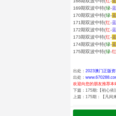
168期双波中特(
红
-
169期双波中特(
绿
-
170期双波中特(
绿
-
171期双波中特(
红
-
172期双波中特(
红
-
173期双波中特(
红
-
174期双波中特(
绿
-
175期双波中特(
绿
-
出处：
2023澳门正版
出处：
www.670288.co
欢迎向您的朋友推荐本
下篇：175期:【初心
上篇：175期：【凡间