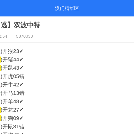
澳门精华区
出逃】双波中特
:54
5870033
蓝
)开猴23✔
绿
)开猪44✔
绿
)开鼠43✔
红
)开虎05错
红
)开牛42✔
绿
)开马13错
绿
)开羊48✔
绿
)开龙27✔
蓝
)开狗09✔
绿
)开鼠31错