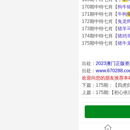
170期中特七肖【
狗牛
171期中特七肖【
牛狗
172期中特七肖【
兔龙
173期中特七肖【
猪羊
174期中特七肖【
猪鸡
175期中特七肖【
猪牛
出处：
2023澳门正版
出处：
www.670288.co
欢迎向您的朋友推荐本
下篇：175期：【四虎
上篇：175期:【初心