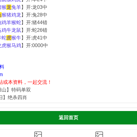
猪猴
龙
兔羊
】开:龙03中
兔
猴猪鸡龙
】开:兔28中
狗鸡羊猴蛇
】开:猪44错
马鸡牛龙鼠
】开:蛇26错
羊蛇
虎
猴牛
】开:虎41中
龙虎猴马鸡
】开:0000中
资料
m
站或本资料，一起交流！
归山】特码单双
依旧】绝杀四肖
返回首页