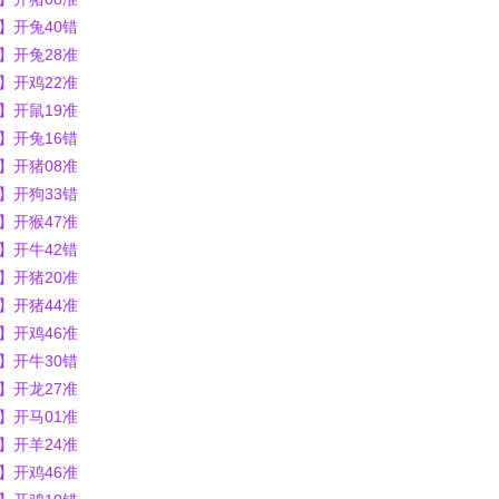
】开兔40错
】开兔28准
】开鸡22准
】开鼠19准
】开兔16错
】开猪08准
】开狗33错
】开猴47准
】开牛42错
】开猪20准
】开猪44准
】开鸡46准
】开牛30错
】开龙27准
】开马01准
】开羊24准
】开鸡46准