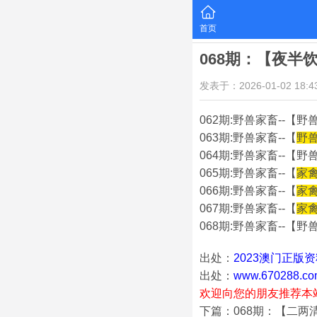
首页
068期：【夜半
发表于：2026-01-02 18:43
062
期:野兽家畜--【野
063
期:野兽家畜--【
野
064
期:野兽家畜--【野兽
065
期:野兽家畜--【
家
066期:野兽家畜--【
家
067期:野兽家畜--【
家
068期:野兽家畜--【野
出处：
2023澳门正版
出处：
www.670288.co
欢迎向您的朋友推荐本
下篇：068期：【二两