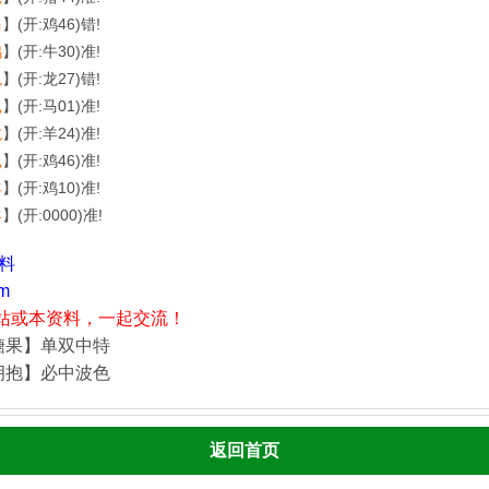
马
】(开:鸡46)错!
鸡
】(开:牛30)准!
兔
】(开:龙27)错!
鼠
】(开:马01)准!
龙
】(开:羊24)准!
鼠
】(开:鸡46)准!
羊
】(开:鸡10)准!
羊
】(开:0000)准!
资料
m
站或本资料，一起交流！
糖果】单双中特
拥抱】必中波色
返回首页