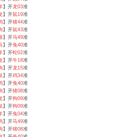
羊
】开
龙03
准
龙
】开
鼠19
准
鸡
】开
猪44
准
狗
】开
鼠43
准
猴
】开
马49
准
马
】开
兔40
准
羊
】开
蛇02
准
龙
】开
牛18
准
狗
】开
龙15
准
鼠
】开
鸡34
准
鸡
】开
兔40
准
狗
】开
猪08
准
龙
】开
狗09
准
鼠
】开
狗09
准
羊
】开
兔04
准
鸡
】开
马49
准
狗
】开
猪08
准
龙
】开
兔40
准