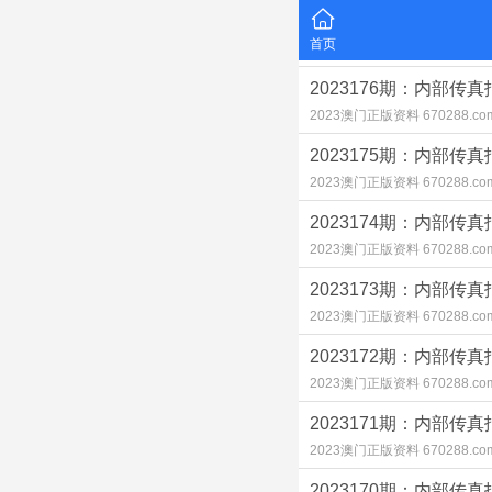
首页
2023176期：内部传真
2023澳门正版资料 670288.co
2023175期：内部传真
2023澳门正版资料 670288.co
2023174期：内部传真
2023澳门正版资料 670288.co
2023173期：内部传真
2023澳门正版资料 670288.co
2023172期：内部传真
2023澳门正版资料 670288.co
2023171期：内部传真
2023澳门正版资料 670288.co
2023170期：内部传真