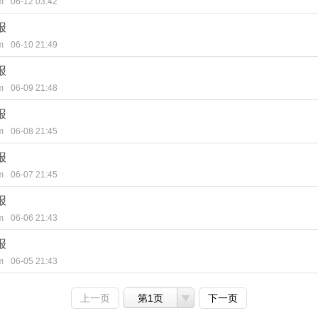
m
06-12 03:42
报
m
06-10 21:49
报
m
06-09 21:48
报
m
06-08 21:45
报
m
06-07 21:45
报
m
06-06 21:43
报
m
06-05 21:43
上一页
第1页
下一页