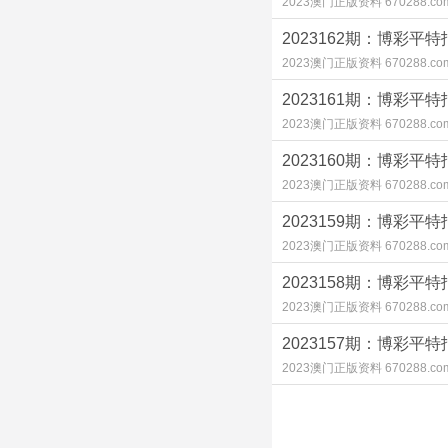
2023澳门正版资料 670288.co
2023162期：博彩平特
2023澳门正版资料 670288.co
2023161期：博彩平特
2023澳门正版资料 670288.co
2023160期：博彩平特
2023澳门正版资料 670288.co
2023159期：博彩平特
2023澳门正版资料 670288.co
2023158期：博彩平特
2023澳门正版资料 670288.co
2023157期：博彩平特
2023澳门正版资料 670288.co