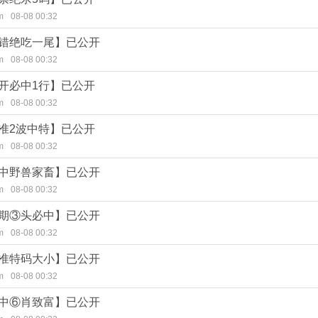
m
08-08 00:32
【无错绝吃一尾】已公开
m
08-08 00:32
公开必中1行】已公开
m
08-08 00:32
精准2波中特】已公开
m
08-08 00:32
【必中野兽家畜】已公开
m
08-08 00:32
【期期③头必中】已公开
m
08-08 00:32
【奇准特码大小】已公开
m
08-08 00:32
【稳中⑥肖致富】已公开