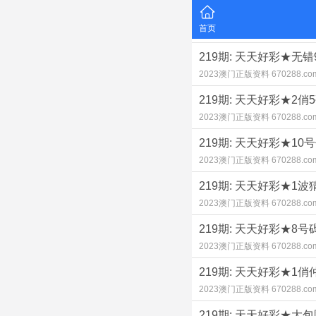
首页
219期: 天天好彩★无错
2023澳门正版资料 670288.co
219期: 天天好彩★2俏
2023澳门正版资料 670288.co
219期: 天天好彩★10
2023澳门正版资料 670288.co
219期: 天天好彩★1波
2023澳门正版资料 670288.co
219期: 天天好彩★8
2023澳门正版资料 670288.co
219期: 天天好彩★1俏
2023澳门正版资料 670288.co
219期: 天天好彩★大