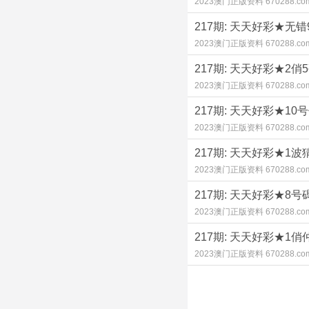
2023澳门正版资料 670288.co
217期: 天天好彩★无错
2023澳门正版资料 670288.co
217期: 天天好彩★2俏
2023澳门正版资料 670288.co
217期: 天天好彩★10
2023澳门正版资料 670288.co
217期: 天天好彩★1波
2023澳门正版资料 670288.co
217期: 天天好彩★8
2023澳门正版资料 670288.co
217期: 天天好彩★1俏
2023澳门正版资料 670288.co