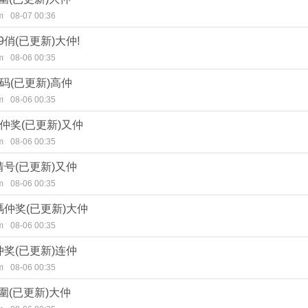
m
08-07 00:36
9俏(已更新)大仲!
m
08-06 00:35
5码(已更新)高仲
m
08-06 00:35
号仲奖(已更新)又仲
m
08-06 00:35
猜号(已更新)又仲
m
08-06 00:35
号碼仲奖(已更新)大仲
m
08-06 00:35
仲奖(已更新)连仲
m
08-06 00:35
包圍(已更新)大仲