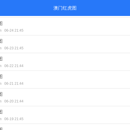
澳门红虎图
图
m
06-24 21:45
图
m
06-23 21:45
图
m
06-22 21:44
图
m
06-21 21:44
图
m
06-20 21:44
图
m
06-19 21:45
图