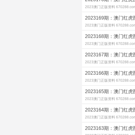
2023澳门正版资料 670288.co
2023169期：澳门红虎
2023澳门正版资料 670288.co
2023168期：澳门红虎
2023澳门正版资料 670288.co
2023167期：澳门红虎
2023澳门正版资料 670288.co
2023166期：澳门红虎
2023澳门正版资料 670288.co
2023165期：澳门红虎
2023澳门正版资料 670288.co
2023164期：澳门红虎
2023澳门正版资料 670288.co
2023163期：澳门红虎