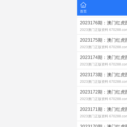
首页
2023176期：澳门红虎
2023澳门正版资料 670288.co
2023175期：澳门红虎
2023澳门正版资料 670288.co
2023174期：澳门红虎
2023澳门正版资料 670288.co
2023173期：澳门红虎
2023澳门正版资料 670288.co
2023172期：澳门红虎
2023澳门正版资料 670288.co
2023171期：澳门红虎
2023澳门正版资料 670288.co
2023170期：澳门红虎