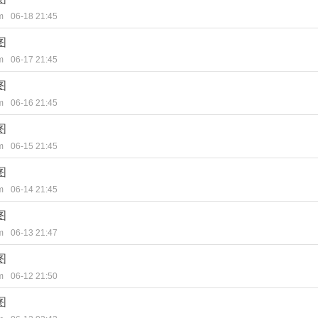
m
06-18 21:45
图
m
06-17 21:45
图
m
06-16 21:45
图
m
06-15 21:45
图
m
06-14 21:45
图
m
06-13 21:47
图
m
06-12 21:50
图