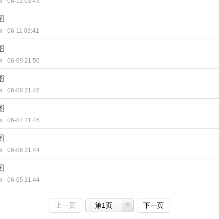
m
06-12 03:43
图
m
06-11 03:41
图
m
06-09 21:50
图
m
06-08 21:46
图
m
06-07 21:46
图
m
06-06 21:44
图
m
06-05 21:44
上一页
第1页
下一页