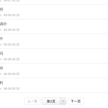
m
08-07 00:35
仲特
m
08-06 00:35
二碼中
m
08-06 00:35
肖中
m
08-06 00:35
平码
m
08-06 00:35
仲特
m
08-06 00:35
碼料
m
08-06 00:35
上一页
第1页
下一页