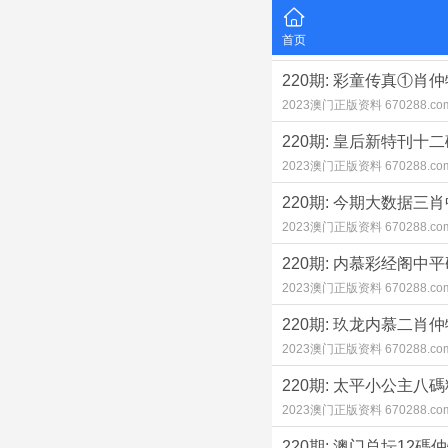
首页
220期: 彩童传真①肖
2023澳门正版资料 670288.co
220期: 皇后新特刊十
2023澳门正版资料 670288.co
220期: 今期大数据三
2023澳门正版资料 670288.co
220期: 内慕彩经阁中
2023澳门正版资料 670288.co
220期: 玖龙内慕二肖
2023澳门正版资料 670288.co
220期: 太平小公主八
2023澳门正版资料 670288.co
220期: 澳门总坛12碼