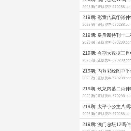
2023澳门正版资料 670288.co
219期: 彩童传真①肖
2023澳门正版资料 670288.co
219期: 皇后新特刊十
2023澳门正版资料 670288.co
219期: 今期大数据三
2023澳门正版资料 670288.co
219期: 内慕彩经阁中
2023澳门正版资料 670288.co
219期: 玖龙内慕二肖
2023澳门正版资料 670288.co
219期: 太平小公主八
2023澳门正版资料 670288.co
219期: 澳门总坛12碼