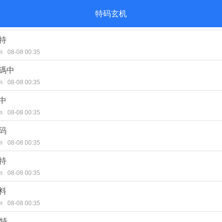
特码玄机
仲特
m
08-08 00:35
二碼中
m
08-08 00:35
肖中
m
08-08 00:35
平码
m
08-08 00:35
仲特
m
08-08 00:35
碼料
m
08-08 00:35
仲特