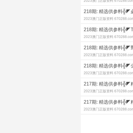
2023澳门正版资料 670288.co
218期: 精选供参料╬
2023澳门正版资料 670288.co
218期: 精选供参料╬
2023澳门正版资料 670288.co
218期: 精选供参料
2023澳门正版资料 670288.co
218期: 精选供参料╬
2023澳门正版资料 670288.co
217期: 精选供参料
2023澳门正版资料 670288.co
217期: 精选供参料
2023澳门正版资料 670288.co