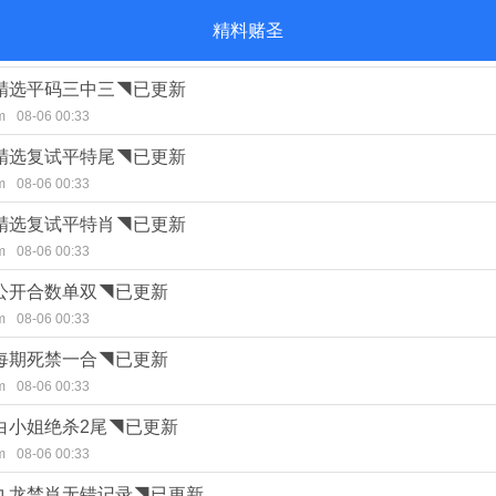
精料赌圣
╬◤精选平码三中三◥已更新
m
08-06 00:33
╬◤精选复试平特尾◥已更新
m
08-06 00:33
╬◤精选复试平特肖◥已更新
m
08-06 00:33
◤公开合数单双◥已更新
m
08-06 00:33
◤每期死禁一合◥已更新
m
08-06 00:33
◤白小姐绝杀2尾◥已更新
m
08-06 00:33
╬◤九龙禁肖无错记录◥已更新